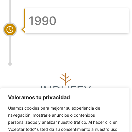
1990
Valoramos tu privacidad
Camí Font de Penella, 17. 46469 Beniparrell (Valencia)
Usamos cookies para mejorar su experiencia de
España
navegación, mostrarle anuncios o contenidos
comercial@indufex.com
personalizados y analizar nuestro tráfico. Al hacer clic en
Tel.
(+34) 961 22 17 50
– Fax. (+34) 961 22 17 51
“Aceptar todo” usted da su consentimiento a nuestro uso